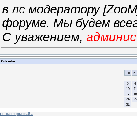
в лс модератору [ZooM
форуме. Мы будем все
С уважением,
админи
Calendar
Пн
Вт
3
4
10
11
17
18
24
25
31
Полная версия сайта